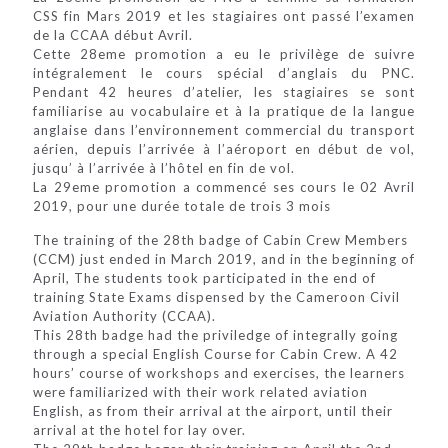
CSS fin Mars 2019 et les stagiaires ont passé l’examen
de la CCAA début Avril.
Cette 28eme promotion a eu le privilège de suivre
intégralement le cours spécial d’anglais du PNC.
Pendant 42 heures d’atelier, les stagiaires se sont
familiarise au vocabulaire et à la pratique de la langue
anglaise dans l’environnement commercial du transport
aérien, depuis l’arrivée à l’aéroport en début de vol,
jusqu’ à l’arrivée à l’hôtel en fin de vol.
La 29eme promotion a commencé ses cours le 02 Avril
2019, pour une durée totale de trois 3 mois
The training of the 28th badge of Cabin Crew Members
(CCM) just ended in March 2019, and in the beginning of
April, The students took participated in the end of
training State Exams dispensed by the Cameroon Civil
Aviation Authority (CCAA).
This 28th badge had the priviledge of integrally going
through a special English Course for Cabin Crew. A 42
hours’ course of workshops and exercises, the learners
were familiarized with their work related aviation
English, as from their arrival at the airport, until their
arrival at the hotel for lay over.