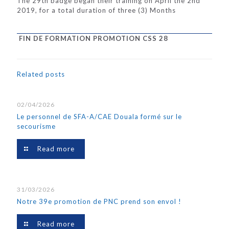
The 29th badge began their training on April the 2nd
2019, for a total duration of three (3) Months
FIN DE FORMATION PROMOTION CSS 28
Related posts
02/04/2026
Le personnel de SFA-A/CAE Douala formé sur le
secourisme
Read more
31/03/2026
Notre 39e promotion de PNC prend son envol !
Read more