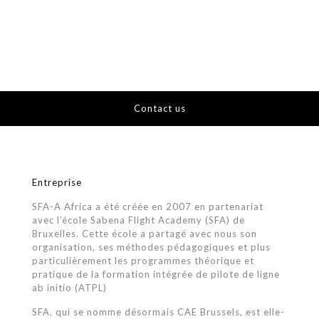
Contact us
Entreprise
SFA-A Africa a été créée en 2007 en partenariat
avec l’école Sabena Flight Academy (SFA) de
Bruxelles. Cette école a partagé avec nous son
organisation, ses méthodes pédagogiques et plus
particulièrement les programmes théorique et
pratique de la formation intégrée de pilote de ligne
ab initio (ATPL)
SFA, qui se nomme désormais CAE Brussels, est elle-