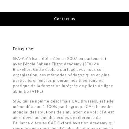
Contact us
Entreprise
SFA-A Africa a été créée en 2007 en partenariat
avec l’école Sabena Flight Academy (SFA) de
Bruxelles. Cette école a partagé avec nous son
organisation, ses méthodes pédagogiques et plus
particulièrement les programmes théorique et
pratique de la formation intégrée de pilote de ligne
ab initio (ATPL)
SFA, qui se nomme désormais CAE Brussels, est elle-
même détenue à 100% par le groupe CAE, le leader
mondial des solutions de simulation de vol ; SFA est
ainsi devenue une des écoles de référence de
l’alliance d’écoles CAE Oxford Aviation Academy qui
regroupe une douzaine d’écoles de pilotage dans le